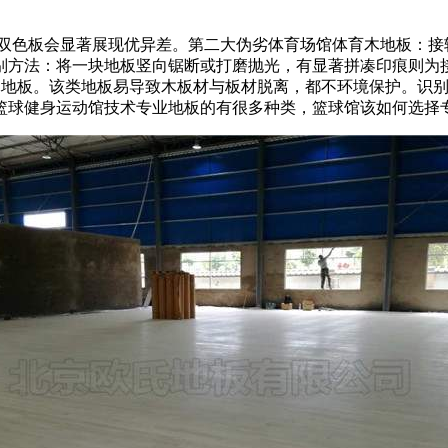
色板会显著展现优异差。第二大伪劣体育场馆体育木地板：接
别方法：将一块地板竖向锯断或打磨抛光，有显著拼凑印痕则为
高品质木地板。该类地板易导致木板材与板材脱离，都不环境保护。
篮球健身运动馆技术专业地板的有很多种类，篮球馆该如何选择