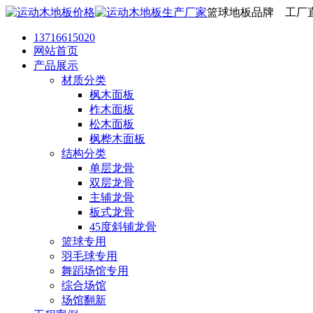
篮球地板品牌 工厂
13716615020
网站首页
产品展示
材质分类
枫木面板
柞木面板
松木面板
枫桦木面板
结构分类
单层龙骨
双层龙骨
主辅龙骨
板式龙骨
45度斜铺龙骨
篮球专用
羽毛球专用
舞蹈场馆专用
综合场馆
场馆翻新