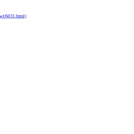
wt/6031.html
）