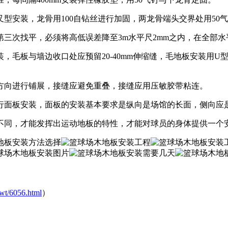
型安装，龙骨用100自钻丝进行加固，两龙骨端头交界处用50
次找平，必须将高低误差降至3m水平尺2mm之内，在全部水
板与墙边收口处应预留20-40mm伸缩缝，毛地板安装用U
向进行铺展，接缝应避免重叠，接缝应用压敏胶带粘连。
面板安装，面板的安装基本要求是纵向是场馆的长面，侧向应
同，才能发挥出运动地板的特性，才能对球员的身体提供一个
wt/6056.html
）