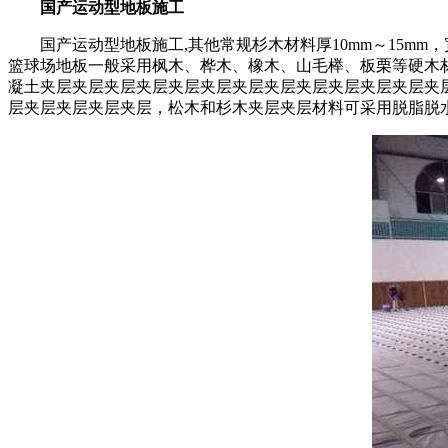
国产运动型地板施工
国产运动型地板施工,其他常规杉木材料厚10mm～15mm，
篮球场地板一般采用枫木、桦木、橡木、山毛榉、板栗等硬木材，本实用
凝土夹层夹层夹层夹层夹层夹层夹层夹层夹层夹层夹层夹层夹
层夹层夹层夹层夹层，松木和杉木夹层夹层材料可采用脱脂脱水