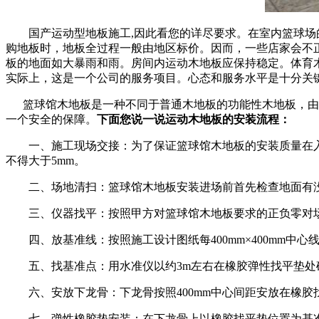
国产运动型地板施工,因此看您的详尽要求。在室内篮球场的
购地板时，地板全过程一般由地区标价。因而，一些店家会不
板的地面如大暴雨和雨。房间内运动木地板应保持稳定。体育
实际上，这是一个公司的服务项目。心态和服务水平是十分关
篮球馆木地板是一种不同于普通木地板的功能性木地板，由于
一个安全的保障。
下面您说一说运动木地板的安装流程：
一、施工现场交接：为了保证篮球馆木地板的安装质量在入场
不得大于5mm。
二、场地清扫：篮球馆木地板安装进场前首先检查地面有没
三、仪器找平：按照甲方对篮球馆木地板要求的正负零对场
四、放基准线：按照施工设计图纸每400mm×400mm中心
五、找基准点：用水准仪以约3m左右在橡胶弹性找平垫处确
六、安放下龙骨：下龙骨按照400mm中心间距安放在橡胶
七、弹性橡胶垫安装：在下龙骨上以橡胶找平垫位置为基准，每