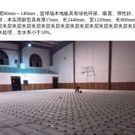
宽80mm～140mm，篮球场木地板具有绿色环保、吸震、弹性
新型具有厚15mm、长2440mm、宽1220mm、长800mm至4
层夹层夹层夹层夹层夹层夹层夹层夹层夹层夹层夹层夹层夹层夹
处理，含水率小于18%。