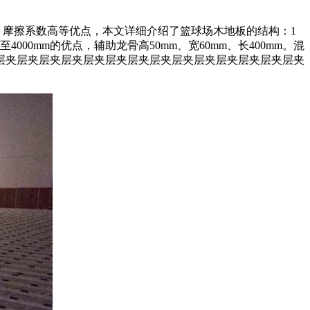
好、摩擦系数高等优点，本文详细介绍了篮球场木地板的结构：1
000mm的优点，辅助龙骨高50mm、宽60mm、长400mm。混
层夹层夹层夹层夹层夹层夹层夹层夹层夹层夹层夹层夹层夹层夹