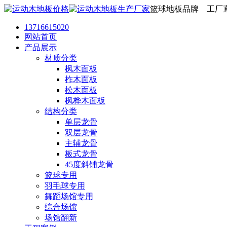
篮球地板品牌 工厂
13716615020
网站首页
产品展示
材质分类
枫木面板
柞木面板
松木面板
枫桦木面板
结构分类
单层龙骨
双层龙骨
主辅龙骨
板式龙骨
45度斜铺龙骨
篮球专用
羽毛球专用
舞蹈场馆专用
综合场馆
场馆翻新