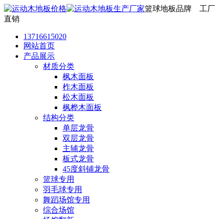
篮球地板品牌 工厂
直销
13716615020
网站首页
产品展示
材质分类
枫木面板
柞木面板
松木面板
枫桦木面板
结构分类
单层龙骨
双层龙骨
主辅龙骨
板式龙骨
45度斜铺龙骨
篮球专用
羽毛球专用
舞蹈场馆专用
综合场馆