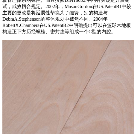
板管理体系的弹性。而且按照DIN18032.中的有关规定开展测
试，成效切合规定。2002年，MasonGordon在US.PatentB1中较
主要的更改是将延展性垫换为了绷簧，别的构造与
DebraA.Stephenson的整体规划中截然不同。2004年，
RobertX.Chambers在US.PatentB2中明确提出可以在篮球木地板
构造正下方历经螺栓、密封垫等组成一个C型的内腔。