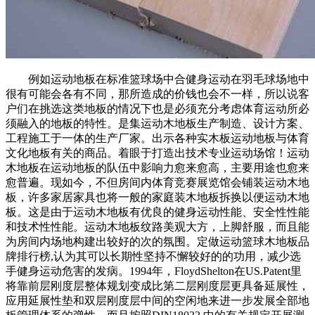
例如运动地板在标准篮球场中合健身运动在羽毛球场地中
很有可能会各有不同，那所造成的价钱也会不一样，所以说客
户们在挑选这类地板的情况下也是必须充分考虑体育运动所必
须融入的地板的特性。是集运动木地板生产制造、设计方案、
工程施工于一体的生产厂家。出示各种实木板运动地板与体育
文化地板有关的商品。着眼于打造出技术专业运动场馆！运动
木地板在运动地板的队伍中影响力愈来愈高，主要用途也愈来
愈普遍。现如今，不但房间内体育竞赛展览馆会铺装运动木地
板，许多家居家具也将一般的家庭装木地板拆换以便运动木地
板。这是由于运动木地板有优良的健身运动性能、安全性性能
和技术性性能。运动木地板纹路美观大方，上脚舒服，而且能
为房间内场地构建出较好的次的氛围。定做运动篮球木地板品
牌排行榜,认为其可以长期性坚持不懈较好的的功用，减少选
手健身运动危害的发病。1994年，FloydShelton在US.Patent里
将靠前层刚度层整体规划变成比第二层刚度层更具备延展性，
应用延展性垫和双层刚度层中间的空闲地来进一步发展全部地