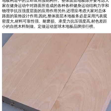
地板构造中的立即应用预制构件。整体面层地板除开要考虑大
家在健身运动中对路面所造成的各种各样健身运动结构力学和
物理学抗压强度层面的应用作用另外,还理应考虑大家对总体
路面的装饰设计作用,因此,整体面层木地板务必是采用汽表观
密度大,材料可靠性强、耐磨损、承受力抗压强度高,材色差距
小的自然木料制做。定做运动篮球木地板品牌排行榜。