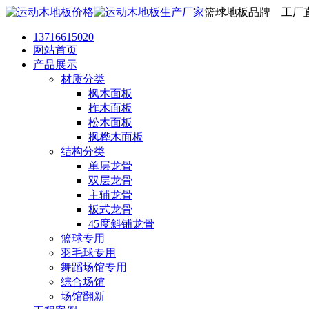
篮球地板品牌 工厂
13716615020
网站首页
产品展示
材质分类
枫木面板
柞木面板
松木面板
枫桦木面板
结构分类
单层龙骨
双层龙骨
主辅龙骨
板式龙骨
45度斜铺龙骨
篮球专用
羽毛球专用
舞蹈场馆专用
综合场馆
场馆翻新