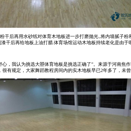
干后再用水砂纸对体育木地板进一步打磨抛光.,将内墙腻子粉和
直到漆干后再给地板上油打腊.体育场馆运动木地板持续老化是由
，我认为挑选大曌体育地板是挑选正确了”。来源于河南焦作
，很有规定，大家舞蹈教程房间内的实木地板早已2年多了，未