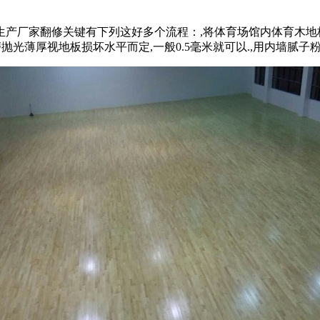
厂家翻修关键有下列这好多个流程：,将体育场馆内体育木地板
磨抛光薄厚视地板损坏水平而定,一般0.5毫米就可以.,用内墙腻子