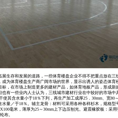
展生存和发展的道路，一些体育楼盘企业不得不把重点放在三线
，成为体育楼盘生产商广阔市场的世界，显示出诱人的姿态体育
目标，在市场上制造更多的建材产品，如体育地板产品，形成新
但也有一些业内人士认为，三线城市建材行业在中较好的市场中
其含水量小于18％下列，再生产加工成厚25．30mm、宽80～14
mm，含水量／于18％。辅主龙骨：材料可采用各种各样杉木，规格型
00毫米，薄厚为25～30mm上下边压刨光。避震橡胶板：采用强
丙纶布。