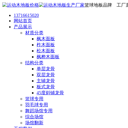
篮球地板品牌 工厂
13716615020
网站首页
产品展示
材质分类
枫木面板
柞木面板
松木面板
枫桦木面板
结构分类
单层龙骨
双层龙骨
主辅龙骨
板式龙骨
45度斜铺龙骨
篮球专用
羽毛球专用
舞蹈场馆专用
综合场馆
场馆翻新